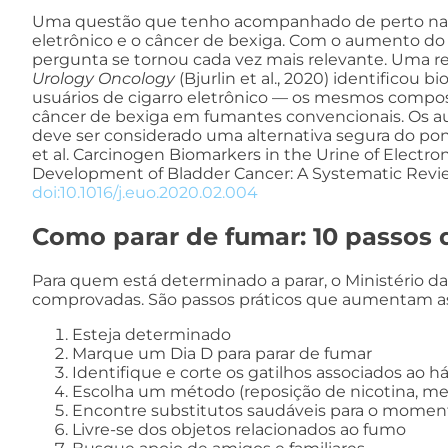
Uma questão que tenho acompanhado de perto na prát
eletrônico e o câncer de bexiga. Com o aumento do
pergunta se tornou cada vez mais relevante. Uma re
Urology Oncology
(Bjurlin et al., 2020) identificou
usuários de cigarro eletrônico — os mesmos compo
câncer de bexiga em fumantes convencionais. Os au
deve ser considerado uma alternativa segura do pon
et al. Carcinogen Biomarkers in the Urine of Electro
Development of Bladder Cancer: A Systematic Revi
doi:10.1016/j.euo.2020.02.004
Como parar de fumar: 10 passos 
Para quem está determinado a parar, o Ministério da
comprovadas. São passos práticos que aumentam as
Esteja determinado
Marque um Dia D para parar de fumar
Identifique e corte os gatilhos associados ao h
Escolha um método (reposição de nicotina, me
Encontre substitutos saudáveis para o moment
Livre-se dos objetos relacionados ao fumo