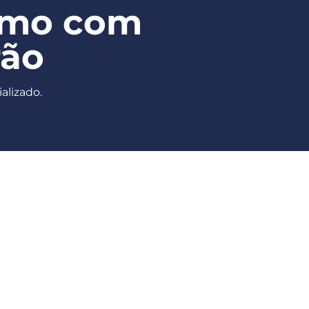
smo com
rão
alizado.