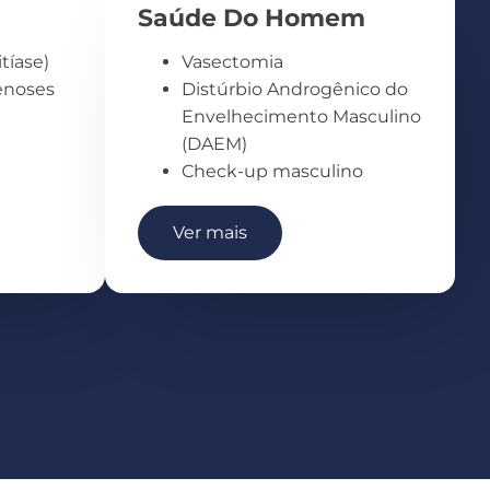
Saúde Do Homem
itíase)
Vasectomia
enoses
Distúrbio Androgênico do
Envelhecimento Masculino
(DAEM)
Check-up masculino
Ver mais