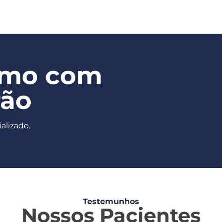
smo com
rão
alizado.
Testemunhos
Nossos Pacientes