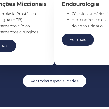
nções Miccionais
Endourologia
erplasia Prostática
Cálculos urinários (l
nigna (HPB)
Hidronefrose e est
tamento clínico​
do trato urinário
tamentos cirúrgicos
Ver mais
mais
Ver todas especialidades