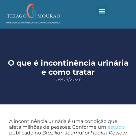
CIRURGIA ROBÓTICA
LOCAIS DE ATUAÇÃO
MATERIAL COMPLEMENTAR
FALE COM SEU MÉDICO
O que é incontinência urinária
e como tratar
08/05/2026
A incontinência urinária é uma condição que
afeta milhões de pessoas. Conforme um
estudo
publicado no
Brazilian Journal of Health Review