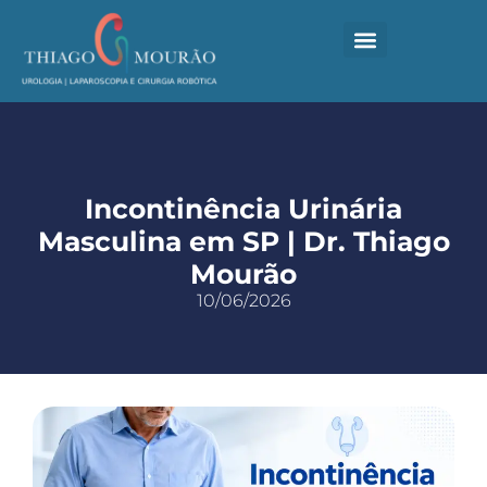
CIRURGIA ROBÓTICA
LOCAIS DE ATUAÇÃO
MATERIAL COMPLEMENTAR
FALE COM SEU MÉDICO
Incontinência Urinária
Masculina em SP | Dr. Thiago
Mourão
10/06/2026